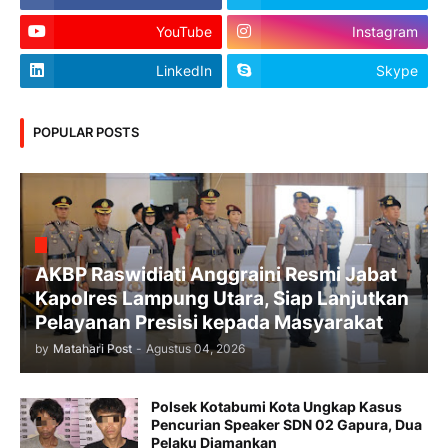
YouTube
Instagram
LinkedIn
Skype
POPULAR POSTS
AKBP Raswidiati Anggraini Resmi Jabat
Kapolres Lampung Utara, Siap Lanjutkan
Pelayanan Presisi kepada Masyarakat
by
Matahari Post
-
Agustus 04, 2026
Polsek Kotabumi Kota Ungkap Kasus
Pencurian Speaker SDN 02 Gapura, Dua
Pelaku Diamankan