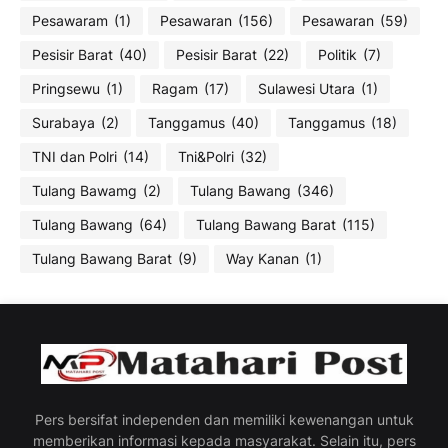
Pesawaram
(1)
Pesawaran
(156)
Pesawaran
(59)
Pesisir Barat
(40)
Pesisir Barat
(22)
Politik
(7)
Pringsewu
(1)
Ragam
(17)
Sulawesi Utara
(1)
Surabaya
(2)
Tanggamus
(40)
Tanggamus
(18)
TNI dan Polri
(14)
Tni&Polri
(32)
Tulang Bawamg
(2)
Tulang Bawang
(346)
Tulang Bawang
(64)
Tulang Bawang Barat
(115)
Tulang Bawang Barat
(9)
Way Kanan
(1)
Pers bersifat independen dan memiliki kewenangan untuk
memberikan informasi kepada masyarakat. Selain itu, pers