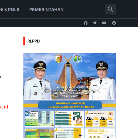
NI & POLRI
PEMERINTAHAN
RLPPD
.
t.id