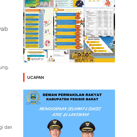
wab
ung.
UCAPAN
gi dan