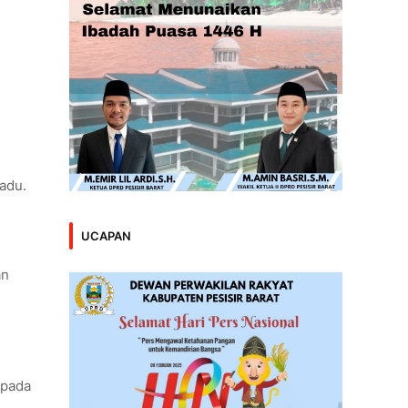
adu.
UCAPAN
an
 pada