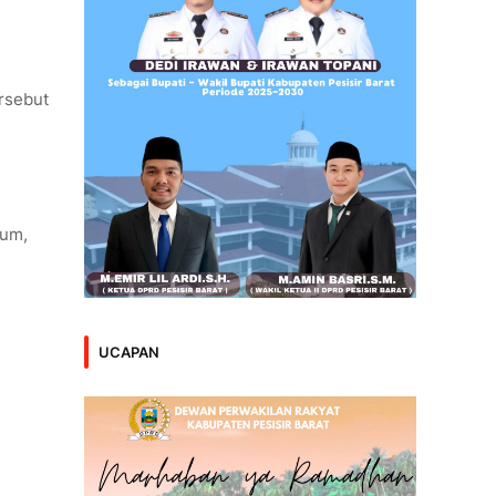
ersebut
kum,
UCAPAN