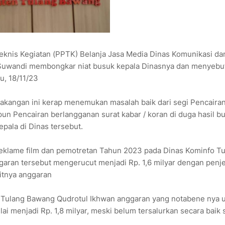
eknis Kegiatan (PPTK) Belanja Jasa Media Dinas Komunikasi da
 Suwandi membongkar niat busuk kepala Dinasnya dan menyebu
u, 18/11/23
akangan ini kerap menemukan masalah baik dari segi Pencaira
pun Pencairan berlangganan surat kabar / koran di duga hasil b
ala di Dinas tersebut.
 reklame film dan pemotretan Tahun 2023 pada Dinas Kominfo T
aran tersebut mengerucut menjadi Rp. 1,6 milyar dengan penj
itnya anggaran
 Tulang Bawang Qudrotul Ikhwan anggaran yang notabene nya 
lai menjadi Rp. 1,8 milyar, meski belum tersalurkan secara baik