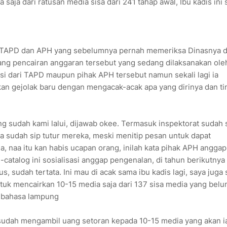
saja dari ratusan media sisa dari 241 tahap awal, Ibu kadis ini 
TAPD dan APH yang sebelumnya pernah memeriksa Dinasnya 
ang pencairan anggaran tersebut yang sedang dilaksanakan ole
i dari TAPD maupun pihak APH tersebut namun sekali lagi ia
an gejolak baru dengan mengacak-acak apa yang dirinya dan t
g sudah kami lalui, dijawab okee. Termasuk inspektorat sudah 
ga sudah sip tutur mereka, meski menitip pesan untuk dapat
, naa itu kan habis ucapan orang, inilah kata pihak APH anggap
atalog ini sosialisasi anggap pengenalan, di tahun berikutnya 
 sudah tertata. Ini mau di acak sama ibu kadis lagi, saya juga 
tuk mencairkan 10-15 media saja dari 137 sisa media yang belu
n bahasa lampung
udah mengambil uang setoran kepada 10-15 media yang akan i