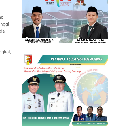
bil
anggil
ada
gkal,