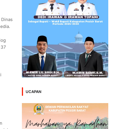
 Dinas
edia.
log
137
i
UCAPAN
an