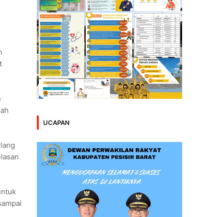
n
t
n
uah
UCAPAN
ulang
elasan
untuk
 sampai