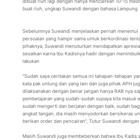
dibuat riuh lagi dengan hanya mencairkan 10-15 media 
buat riuh, ungkap Suwandi dengan bahasa Lampung
Sebelumnya Suwandi menjelaskan pernah menemui 
persoalan yang hampir sama untuk berkordinasi tent
pihaknya, Suwandi menuturkan mendapatkan apresias
sesalkan karna Ibu Kadisnya hadir dengan menimbulk
lakukan
"Sudah saya ceritakan semua ini tahapan-tahapan yan
kata pak untung dan yang lain dan juga pihak APH ju
dilaksanakan dengan benar jangan hanya RAB nya saja
pembelajaran yang sudah-sudah supaya kita masuk e-c
sudah mengerti dan berjalan dengan baik, sudah bagus,
angkat tangan, dia masih menyodorkan bersikeras un
berikan order dan pencairan", Tutur Suwandi denga
Masih Suwandi juga membeberkan bahwa Ibu Kadis s