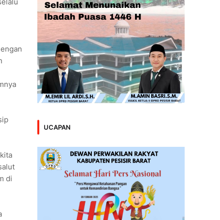
selalu
dengan
h
imnya
sip
UCAPAN
kita
salut
m di
a