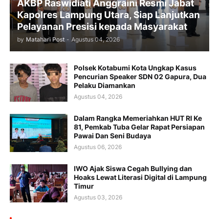
AKBP Raswidiati Anggraini Resmi Jabat
Kapolres Lampung Utara, Siap Lanjutkan
Pelayanan Presisi kepada Masyarakat
by
Matahari Post
-
Agustus 04, 2026
Polsek Kotabumi Kota Ungkap Kasus
Pencurian Speaker SDN 02 Gapura, Dua
Pelaku Diamankan
Agustus 04, 2026
Dalam Rangka Memeriahkan HUT RI Ke
81, Pemkab Tuba Gelar Rapat Persiapan
Pawai Dan Seni Budaya
Agustus 06, 2026
IWO Ajak Siswa Cegah Bullying dan
Hoaks Lewat Literasi Digital di Lampung
Timur
Agustus 03, 2026