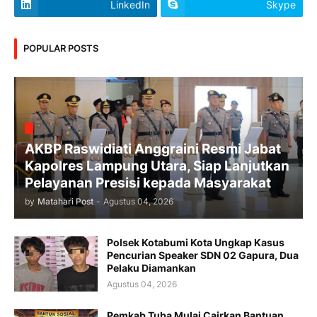
LinkedIn
Skype
POPULAR POSTS
AKBP Raswidiati Anggraini Resmi Jabat
Kapolres Lampung Utara, Siap Lanjutkan
Pelayanan Presisi kepada Masyarakat
by
Matahari Post
-
Agustus 04, 2026
Polsek Kotabumi Kota Ungkap Kasus
Pencurian Speaker SDN 02 Gapura, Dua
Pelaku Diamankan
Agustus 04, 2026
Pemkab Tuba Mulai Cairkan Bantuan