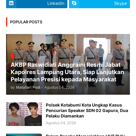
LinkedIn
Skype
POPULAR POSTS
AKBP Raswidiati Anggraini Resmi Jabat
Kapolres Lampung Utara, Siap Lanjutkan
Pelayanan Presisi kepada Masyarakat
by
Matahari Post
-
Agustus 04, 2026
Polsek Kotabumi Kota Ungkap Kasus
Pencurian Speaker SDN 02 Gapura, Dua
Pelaku Diamankan
Agustus 04, 2026