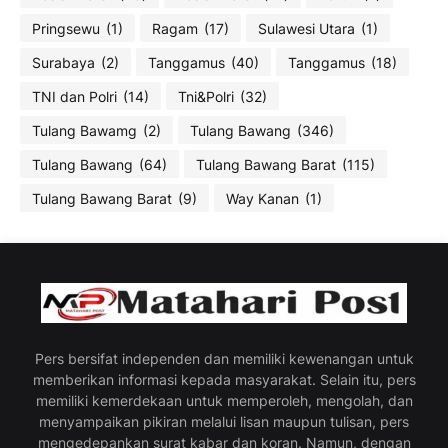
Pringsewu
(1)
Ragam
(17)
Sulawesi Utara
(1)
Surabaya
(2)
Tanggamus
(40)
Tanggamus
(18)
TNI dan Polri
(14)
Tni&Polri
(32)
Tulang Bawamg
(2)
Tulang Bawang
(346)
Tulang Bawang
(64)
Tulang Bawang Barat
(115)
Tulang Bawang Barat
(9)
Way Kanan
(1)
Pers bersifat independen dan memiliki kewenangan untuk
memberikan informasi kepada masyarakat. Selain itu, pers
memiliki kemerdekaan untuk memperoleh, mengolah, dan
menyampaikan pikiran melalui lisan maupun tulisan, pers
mengedepankan surat kabar dan koran. Namun, dengan