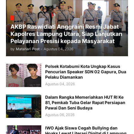
AKBP Raswidiati Anggraini Resmi Jabat
Kapolres Lampung Utara, Siap Lanjutkan
Pelayanan Presisi kepada Masyarakat
by
Matahari Post
-
Agustus 04, 2026
Polsek Kotabumi Kota Ungkap Kasus
Pencurian Speaker SDN 02 Gapura, Dua
Pelaku Diamankan
Agustus 04, 2026
Dalam Rangka Memeriahkan HUT RI Ke
81, Pemkab Tuba Gelar Rapat Persiapan
Pawai Dan Seni Budaya
Agustus 06, 2026
IWO Ajak Siswa Cegah Bullying dan
Hoaks Lewat Literasi Digital di Lampung