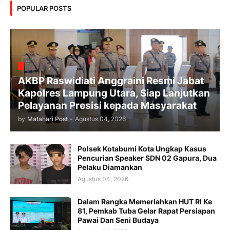
POPULAR POSTS
AKBP Raswidiati Anggraini Resmi Jabat
Kapolres Lampung Utara, Siap Lanjutkan
Pelayanan Presisi kepada Masyarakat
by
Matahari Post
-
Agustus 04, 2026
Polsek Kotabumi Kota Ungkap Kasus
Pencurian Speaker SDN 02 Gapura, Dua
Pelaku Diamankan
Agustus 04, 2026
Dalam Rangka Memeriahkan HUT RI Ke
81, Pemkab Tuba Gelar Rapat Persiapan
Pawai Dan Seni Budaya