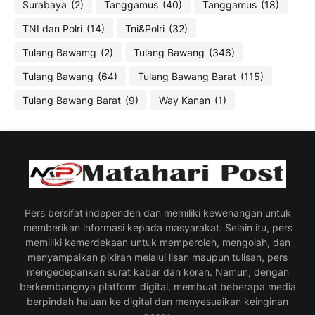
Surabaya
(2)
Tanggamus
(40)
Tanggamus
(18)
TNI dan Polri
(14)
Tni&Polri
(32)
Tulang Bawamg
(2)
Tulang Bawang
(346)
Tulang Bawang
(64)
Tulang Bawang Barat
(115)
Tulang Bawang Barat
(9)
Way Kanan
(1)
Pers bersifat independen dan memiliki kewenangan untuk
memberikan informasi kepada masyarakat. Selain itu, pers
memiliki kemerdekaan untuk memperoleh, mengolah, dan
menyampaikan pikiran melalui lisan maupun tulisan, pers
mengedepankan surat kabar dan koran. Namun, dengan
berkembangnya platform digital, membuat beberapa media
berpindah haluan ke digital dan menyesuaikan keinginan