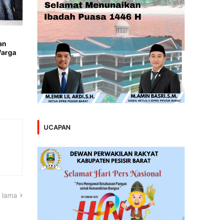
an
Warga
UCAPAN
 lama