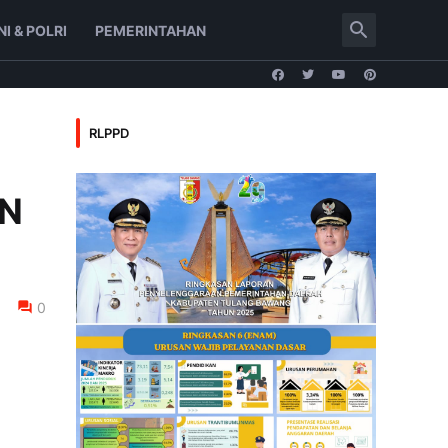
NI & POLRI
PEMERINTAHAN
RLPPD
PN
0