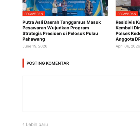
PESAWARAN
PESAWARAN
Putra Asli Daerah Tanggamus Masuk
Residivis K
Pesawaran Wujudkan Program
Kembali Di
Strategis Presiden di Pelosok Pulau
Polsek Ked
Pahawang
Anggota D
June 19, 2026
April 06, 202
POSTING KOMENTAR
Lebih baru