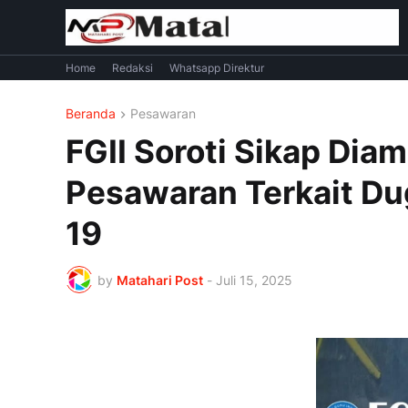
Home
Redaksi
Whatsapp Direktur
Beranda
Pesawaran
FGII Soroti Sikap Dia
Pesawaran Terkait D
19
by
Matahari Post
-
Juli 15, 2025