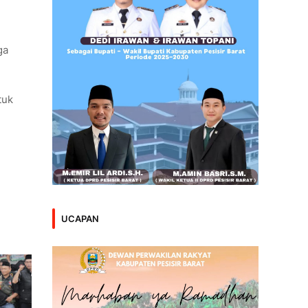
ga
tuk
UCAPAN