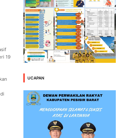
sif
ri 19
UCAPAN
rkan
di