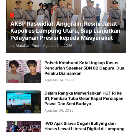
AKBP Raswidiati Anggraini Resmi Jabat
Kapolres Lampung Utara, Siap Lanjutkan
Pelayanan Presisi kepada Masyarakat
by
Matahari Post
-
Agustus 04, 2026
Polsek Kotabumi Kota Ungkap Kasus
Pencurian Speaker SDN 02 Gapura, Dua
Pelaku Diamankan
Agustus 04, 2026
Dalam Rangka Memeriahkan HUT RI Ke
81, Pemkab Tuba Gelar Rapat Persiapan
Pawai Dan Seni Budaya
Agustus 06, 2026
IWO Ajak Siswa Cegah Bullying dan
Hoaks Lewat Literasi Digital di Lampung