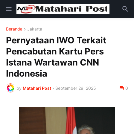
Beranda
Jakarta
Pernyataan IWO Terkait
Pencabutan Kartu Pers
Istana Wartawan CNN
Indonesia
by
Matahari Post
-
September 29, 2025
0