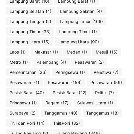
Lampung Barat
(16)
Lampung Barat
(1)
Lampung Selatan
(4)
Lampung Selatan
(4)
Lampung Tengah
(2)
Lampung Timur
(106)
Lampung Timur
(33)
Lampung Timut
(1)
Lampung Utara
(15)
Lampung Utara
(90)
Laos
(1)
Makasar
(1)
Medan
(1)
Mesuji
(15)
Metro
(1)
Palembang
(4)
Peaawaran
(2)
Pemerintahan
(36)
Peringsewu
(1)
Peristiwa
(7)
Pesawaram
(1)
Pesawaran
(156)
Pesawaran
(59)
Pesisir Barat
(40)
Pesisir Barat
(22)
Politik
(7)
Pringsewu
(1)
Ragam
(17)
Sulawesi Utara
(1)
Surabaya
(2)
Tanggamus
(40)
Tanggamus
(18)
TNI dan Polri
(14)
Tni&Polri
(32)
Tulang Bawamg
(2)
Tulang Bawang
(346)