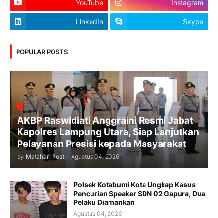
YouTube
Instagram
LinkedIn
Skype
POPULAR POSTS
AKBP Raswidiati Anggraini Resmi Jabat
Kapolres Lampung Utara, Siap Lanjutkan
Pelayanan Presisi kepada Masyarakat
by
Matahari Post
-
Agustus 04, 2026
Polsek Kotabumi Kota Ungkap Kasus
Pencurian Speaker SDN 02 Gapura, Dua
Pelaku Diamankan
Agustus 04, 2026