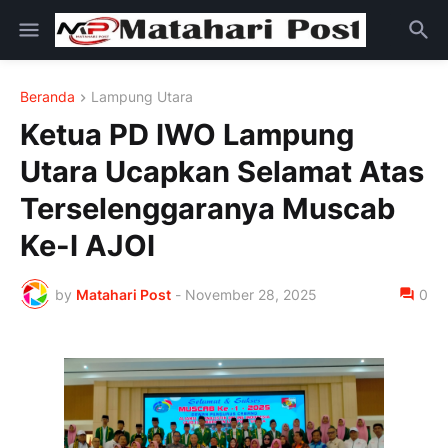
Beranda
Lampung Utara
Ketua PD IWO Lampung
Utara Ucapkan Selamat Atas
Terselenggaranya Muscab
Ke-I AJOI
by
Matahari Post
-
November 28, 2025
0