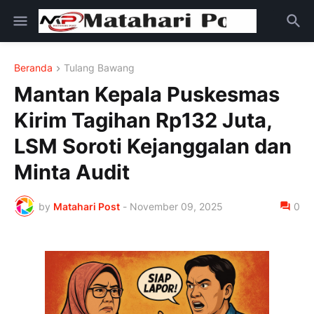
Beranda
Tulang Bawang
Mantan Kepala Puskesmas
Kirim Tagihan Rp132 Juta,
LSM Soroti Kejanggalan dan
Minta Audit
by
Matahari Post
-
November 09, 2025
0