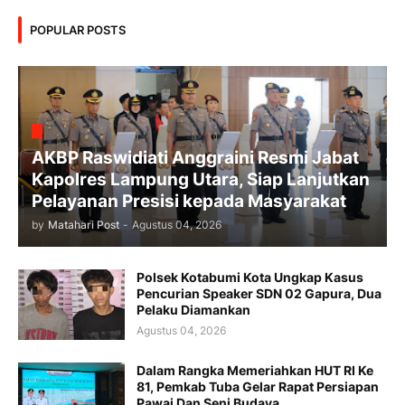
POPULAR POSTS
AKBP Raswidiati Anggraini Resmi Jabat
Kapolres Lampung Utara, Siap Lanjutkan
Pelayanan Presisi kepada Masyarakat
by
Matahari Post
-
Agustus 04, 2026
Polsek Kotabumi Kota Ungkap Kasus
Pencurian Speaker SDN 02 Gapura, Dua
Pelaku Diamankan
Agustus 04, 2026
Dalam Rangka Memeriahkan HUT RI Ke
81, Pemkab Tuba Gelar Rapat Persiapan
Pawai Dan Seni Budaya