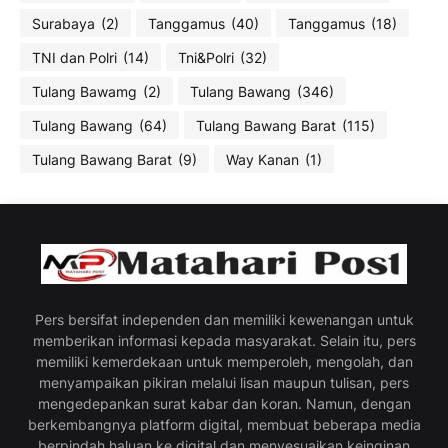
Surabaya
(2)
Tanggamus
(40)
Tanggamus
(18)
TNI dan Polri
(14)
Tni&Polri
(32)
Tulang Bawamg
(2)
Tulang Bawang
(346)
Tulang Bawang
(64)
Tulang Bawang Barat
(115)
Tulang Bawang Barat
(9)
Way Kanan
(1)
Pers bersifat independen dan memiliki kewenangan untuk
memberikan informasi kepada masyarakat. Selain itu, pers
memiliki kemerdekaan untuk memperoleh, mengolah, dan
menyampaikan pikiran melalui lisan maupun tulisan, pers
mengedepankan surat kabar dan koran. Namun, dengan
berkembangnya platform digital, membuat beberapa media
berpindah haluan ke digital dan menyesuaikan keinginan