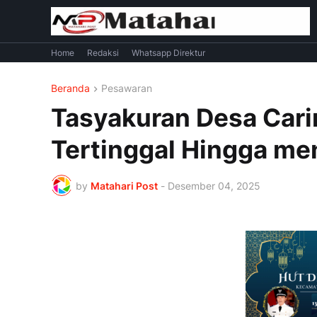
Home
Redaksi
Whatsapp Direktur
Beranda
Pesawaran
Tasyakuran Desa Carin
Tertinggal Hingga me
by
Matahari Post
-
Desember 04, 2025