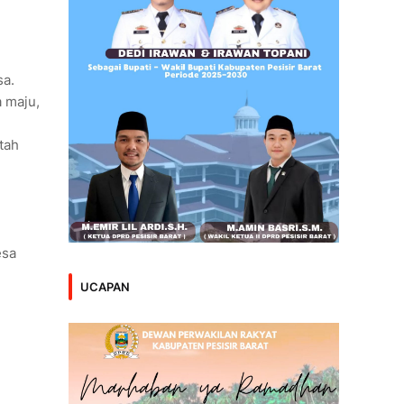
sa.
 maju,
tah
esa
UCAPAN