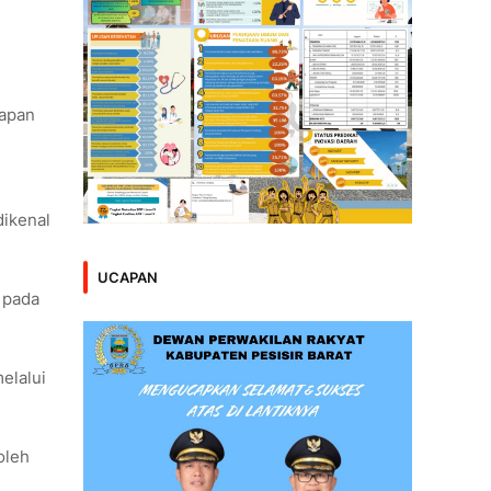
iapan
dikenal
UCAPAN
 pada
elalui
oleh