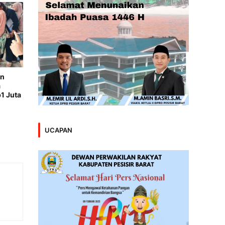
an
a
1 Juta
UCAPAN