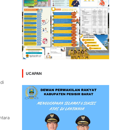
UCAPAN
di
ntara