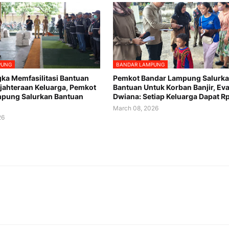
PUNG
BANDAR LAMPUNG
ka Memfasilitasi Bantuan
Pemkot Bandar Lampung Salurk
ejahteraan Keluarga, Pemkot
Bantuan Untuk Korban Banjir, Ev
mpung Salurkan Bantuan
Dwiana: Setiap Keluarga Dapat Rp
March 08, 2026
26