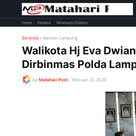
Home
Redaksi
Whatsapp Direktur
Beranda
Bandar Lampung
Walikota Hj Eva Dwia
Dirbinmas Polda Lam
by
Matahari Post
-
Februari 27, 2026