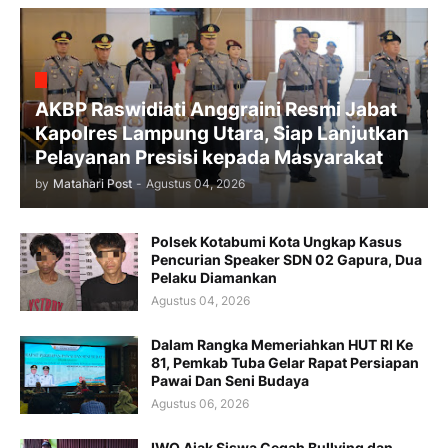
AKBP Raswidiati Anggraini Resmi Jabat
Kapolres Lampung Utara, Siap Lanjutkan
Pelayanan Presisi kepada Masyarakat
by
Matahari Post
-
Agustus 04, 2026
Polsek Kotabumi Kota Ungkap Kasus
Pencurian Speaker SDN 02 Gapura, Dua
Pelaku Diamankan
Agustus 04, 2026
Dalam Rangka Memeriahkan HUT RI Ke
81, Pemkab Tuba Gelar Rapat Persiapan
Pawai Dan Seni Budaya
Agustus 06, 2026
IWO Ajak Siswa Cegah Bullying dan