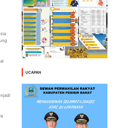
sia
gung
ai
UCAPAN
njadi
ya