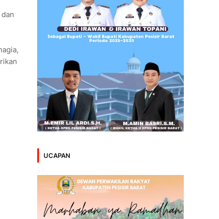
 dan
hagia,
rikan
UCAPAN