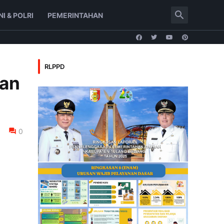
NI & POLRI
PEMERINTAHAN
RLPPD
kan
0