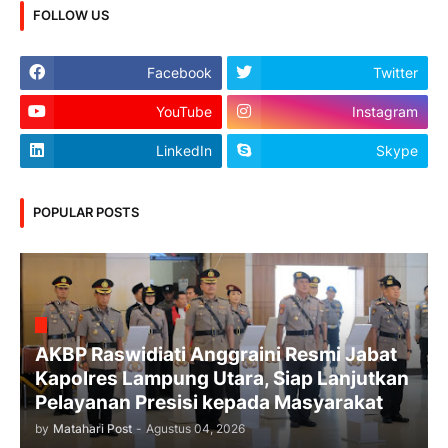
FOLLOW US
Facebook
Twitter
YouTube
Instagram
LinkedIn
Skype
POPULAR POSTS
AKBP Raswidiati Anggraini Resmi Jabat
Kapolres Lampung Utara, Siap Lanjutkan
Pelayanan Presisi kepada Masyarakat
by
Matahari Post
-
Agustus 04, 2026