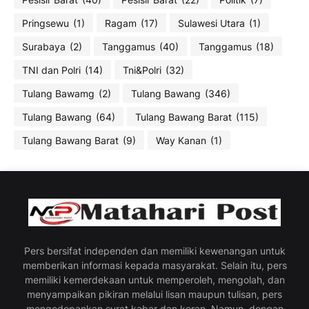
Pringsewu
(1)
Ragam
(17)
Sulawesi Utara
(1)
Surabaya
(2)
Tanggamus
(40)
Tanggamus
(18)
TNI dan Polri
(14)
Tni&Polri
(32)
Tulang Bawamg
(2)
Tulang Bawang
(346)
Tulang Bawang
(64)
Tulang Bawang Barat
(115)
Tulang Bawang Barat
(9)
Way Kanan
(1)
Pers bersifat independen dan memiliki kewenangan untuk
memberikan informasi kepada masyarakat. Selain itu, pers
memiliki kemerdekaan untuk memperoleh, mengolah, dan
menyampaikan pikiran melalui lisan maupun tulisan, pers
mengedepankan surat kabar dan koran. Namun, dengan