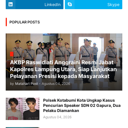
LinkedIn
Skype
POPULAR POSTS
AKBP Raswidiati Anggraini Resmi Jabat
Kapolres Lampung Utara, Siap Lanjutkan
Pelayanan Presisi kepada Masyarakat
by
Matahari Post
-
Agustus 04, 2026
Polsek Kotabumi Kota Ungkap Kasus
Pencurian Speaker SDN 02 Gapura, Dua
Pelaku Diamankan
Agustus 04, 2026