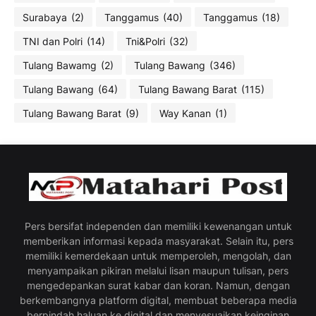
Surabaya
(2)
Tanggamus
(40)
Tanggamus
(18)
TNI dan Polri
(14)
Tni&Polri
(32)
Tulang Bawamg
(2)
Tulang Bawang
(346)
Tulang Bawang
(64)
Tulang Bawang Barat
(115)
Tulang Bawang Barat
(9)
Way Kanan
(1)
Pers bersifat independen dan memiliki kewenangan untuk
memberikan informasi kepada masyarakat. Selain itu, pers
memiliki kemerdekaan untuk memperoleh, mengolah, dan
menyampaikan pikiran melalui lisan maupun tulisan, pers
mengedepankan surat kabar dan koran. Namun, dengan
berkembangnya platform digital, membuat beberapa media
berpindah haluan ke digital dan menyesuaikan keinginan