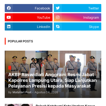
Facebook
Twitter
YouTube
Instagram
LinkedIn
Skype
POPULAR POSTS
AKBP Raswidiati Anggraini Resmi Jabat
Kapolres Lampung Utara, Siap Lanjutkan
Pelayanan Presisi kepada Masyarakat
by
Matahari Post
-
Agustus 04, 2026
Polsek Kotabumi Kota Ungkap Kasus