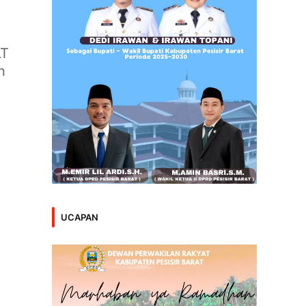
LT
n
UCAPAN