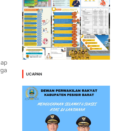
hap
rga
UCAPAN