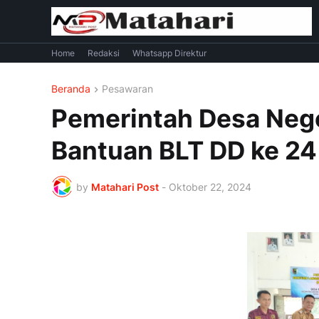
Home
Redaksi
Whatsapp Direktur
Beranda
Pesawaran
Pemerintah Desa Nege
Bantuan BLT DD ke 2
by
Matahari Post
-
Oktober 22, 2024