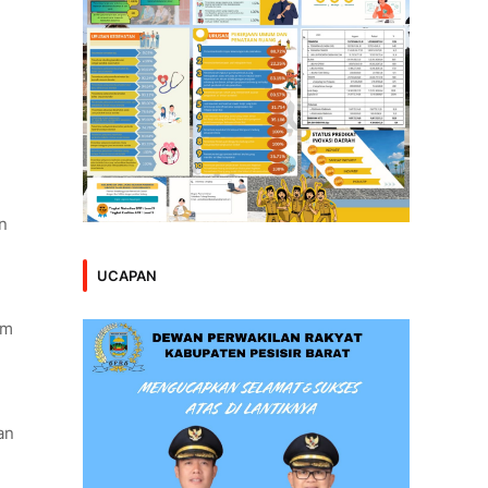
n
UCAPAN
am
an