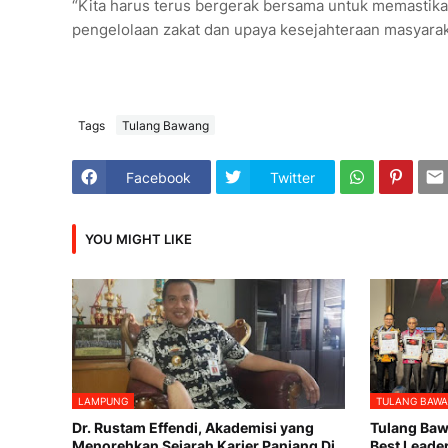
“Kita harus terus bergerak bersama untuk memastik
pengelolaan zakat dan upaya kesejahteraan masyaraka
Tags
Tulang Bawang
Facebook
Twitter
YOU MIGHT LIKE
LAMPUNG
TULANG BAW
Dr. Rustam Effendi, Akademisi yang
Tulang Baw
Menorehkan Sejarah Karier Panjang Di
Best Leade