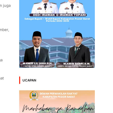
n juga
mber,
ga
at
UCAPAN