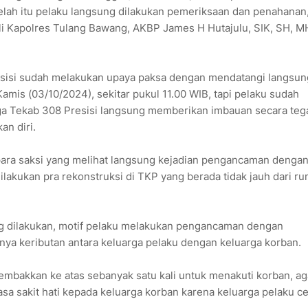
elah itu pelaku langsung dilakukan pemeriksaan dan penahanan,
i Kapolres Tulang Bawang, AKBP James H Hutajulu, SIK, SH, M
esisi sudah melakukan upaya paksa dengan mendatangi langsun
Kamis (03/10/2024), sekitar pukul 11.00 WIB, tapi pelaku sudah
ngga Tekab 308 Presisi langsung memberikan imbauan secara teg
an diri.
ara saksi yang melihat langsung kejadian pengancaman denga
ilakukan pra rekonstruksi di TKP yang berada tidak jauh dari r
g dilakukan, motif pelaku melakukan pengancaman dengan
inya keributan antara keluarga pelaku dengan keluarga korban.
mbakkan ke atas sebanyak satu kali untuk menakuti korban, ag
rasa sakit hati kepada keluarga korban karena keluarga pelaku c