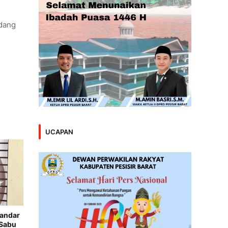
ndang
UCAPAN
Bandar
 Sabu