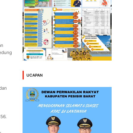
an
Gedung
UCAPAN
 dan
,56.
,