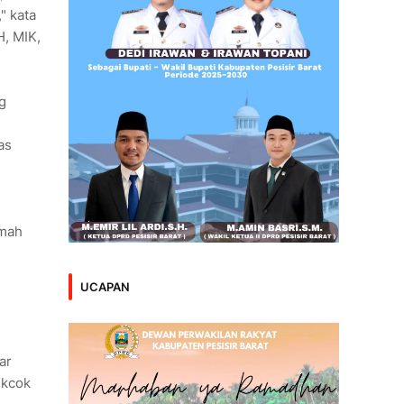
" kata
H, MIK,
g
as
n
umah
UCAPAN
ar
ekcok