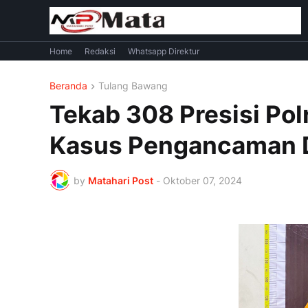
Home
Redaksi
Whatsapp Direktur
Beranda
Tulang Bawang
Tekab 308 Presisi Po
Kasus Pengancaman D
by
Matahari Post
-
Oktober 07, 2024