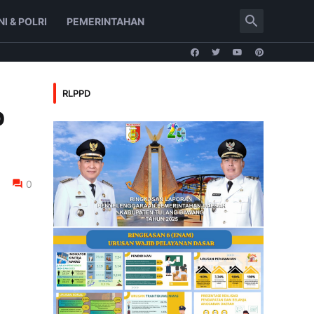
NI & POLRI
PEMERINTAHAN
RLPPD
p
0