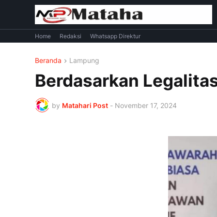
Home
Redaksi
Whatsapp Direktur
Beranda
Lampung
Berdasarkan Legalit
by
Matahari Post
-
November 17, 2024