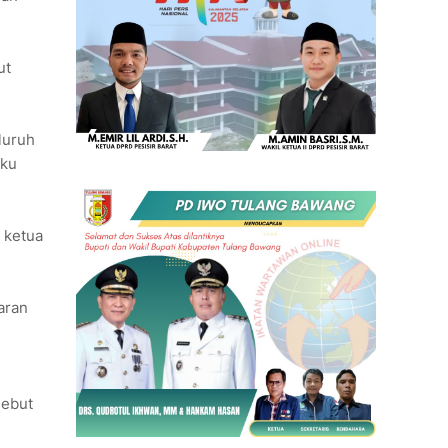
ut
luruh
aku
 ketua
aran
sebut