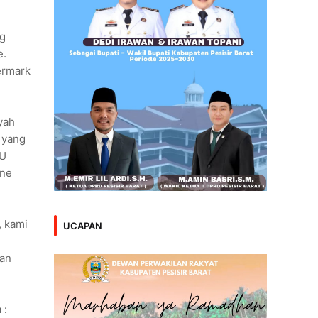
ng
e.
ermark
yah
 yang
HU
ine
, kami
UCAPAN
wan
 :