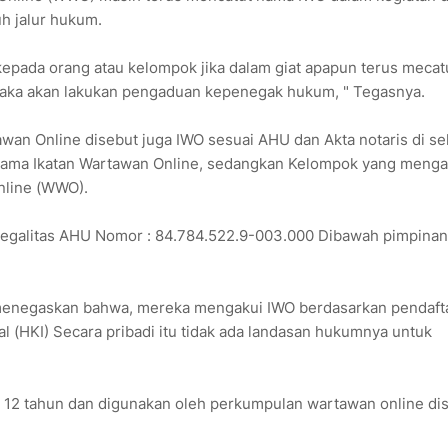
h jalur hukum.
ada orang atau kelompok jika dalam giat apapun terus mecat
 maka akan lakukan pengaduan kepenegak hukum, " Tegasnya.
awan Online disebut juga IWO sesuai AHU dan Akta notaris di se
 nama Ikatan Wartawan Online, sedangkan Kelompok yang meng
nline (WWO).
 legalitas AHU Nomor : 84.784.522.9-003.000 Dibawah pimpinan
menegaskan bahwa, mereka mengakui IWO berdasarkan pendaft
l (HKI) Secara pribadi itu tidak ada landasan hukumnya untuk
12 tahun dan digunakan oleh perkumpulan wartawan online di