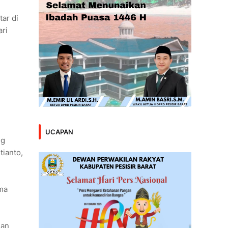
ar di
ri
UCAPAN
ng
tianto,
ma
dan