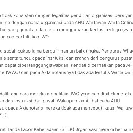
idak konsisten dengan legalitas pendirian organisasi pers ya
nline dengan nama organisasi pada AHU Wartawan Warta Onlin
atribut yang gunakan dan tetap menggunakan kertas berlogo (wat
dan cap bertuliskan IWO.
u sudah cukup lama bergulir namun baik tingkat Pengurus Wila
is serta tunduk pada insrtuksi dan arahan dari pengurus pusat
dan dapat dipertanggungjawabkan. Kendati diperhatikan pada A
ne (WWO) dan pada Akta notarisnya tidak ada tertulis Warta Onl
dalih dan cara mereka mengklaim IWO yang sah dipihak mereka
an dan instruksi dari pusat. Walaupun kami lihat pada AHU
suk pada Aktanotaris mereka tidak ada menyebut Ikatan Warta
/11).
rat Tanda Lapor Keberadaan (STLK) 0rganisasi mereka bernama