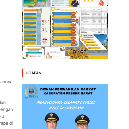
UCAPAN
kannya
dan
 dengan
ku
apa di