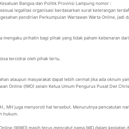
 Kesatuan Bangsa dan Politik Provinsi Lampung nomor :
suai legalitas organisasi berdasarkan surat keterangan terdaft
esahan pendirian Perkumpulan Wartawan Warta Online, jadi da
Ia mengaku prihatin bagi pihak yang tidak paham kebenaran dari
isa tercidrai oleh pihak tertu.
ahan ataupun masyarakat dapat lebih cermat jika ada oknum ya
wan Online (IWO) selain Ketua Umum Pengurus Pusat Dwi Chris
., MH juga menyoroti hal tersebut. Menurutnya pencatutan na
ah hukum.
Online (WWO) masih terus mencatut nama IWO dalam kegiatan 