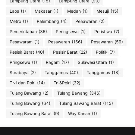
Lampung Utara
(15)
Lampung Utara
(90)
Laos
(1)
Makasar
(1)
Medan
(1)
Mesuji
(15)
Metro
(1)
Palembang
(4)
Peaawaran
(2)
Pemerintahan
(36)
Peringsewu
(1)
Peristiwa
(7)
Pesawaram
(1)
Pesawaran
(156)
Pesawaran
(59)
Pesisir Barat
(40)
Pesisir Barat
(22)
Politik
(7)
Pringsewu
(1)
Ragam
(17)
Sulawesi Utara
(1)
Surabaya
(2)
Tanggamus
(40)
Tanggamus
(18)
TNI dan Polri
(14)
Tni&Polri
(32)
Tulang Bawamg
(2)
Tulang Bawang
(346)
Tulang Bawang
(64)
Tulang Bawang Barat
(115)
Tulang Bawang Barat
(9)
Way Kanan
(1)