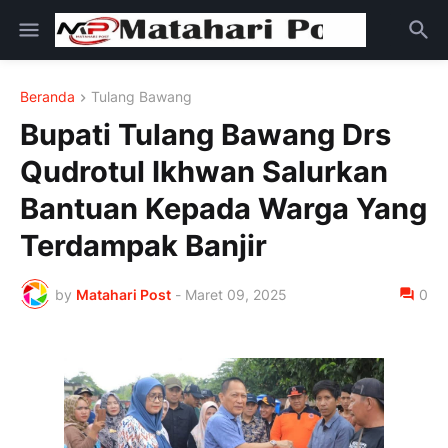
Beranda
Tulang Bawang
Bupati Tulang Bawang Drs
Qudrotul Ikhwan Salurkan
Bantuan Kepada Warga Yang
Terdampak Banjir
by
Matahari Post
-
Maret 09, 2025
0