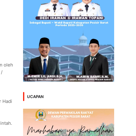
n oleh
 /
UCAPAN
r Hadi
intah.