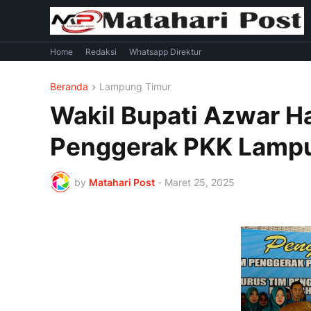
Home
Redaksi
Whatsapp Direktur
Beranda
Lampung Timur
Wakil Bupati Azwar H
Penggerak PKK Lamp
by
Matahari Post
-
Maret 25, 2025