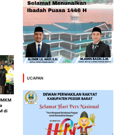
UCAPAN
r UMKM
a
 di