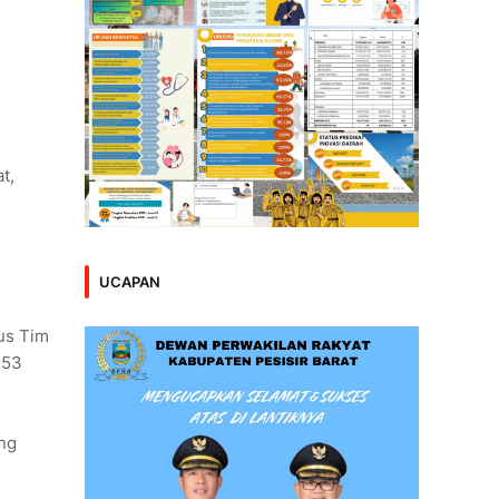
t,
UCAPAN
us Tim
 53
ng