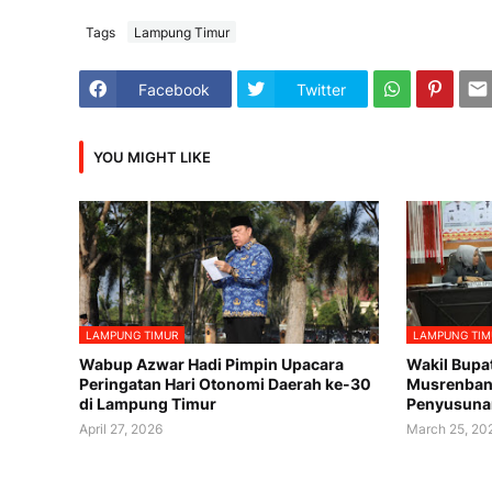
Tags
Lampung Timur
Facebook
Twitter
YOU MIGHT LIKE
LAMPUNG TIMUR
LAMPUNG TIM
Wabup Azwar Hadi Pimpin Upacara
Wakil Bupa
Peringatan Hari Otonomi Daerah ke-30
Musrenban
di Lampung Timur
Penyusuna
April 27, 2026
March 25, 20