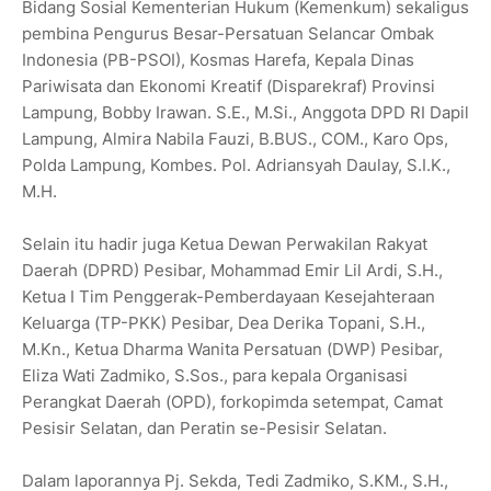
Bidang Sosial Kementerian Hukum (Kemenkum) sekaligus
pembina Pengurus Besar-Persatuan Selancar Ombak
Indonesia (PB-PSOI), Kosmas Harefa, Kepala Dinas
Pariwisata dan Ekonomi Kreatif (Disparekraf) Provinsi
Lampung, Bobby Irawan. S.E., M.Si., Anggota DPD RI Dapil
Lampung, Almira Nabila Fauzi, B.BUS., COM., Karo Ops,
Polda Lampung, Kombes. Pol. Adriansyah Daulay, S.I.K.,
M.H.
Selain itu hadir juga Ketua Dewan Perwakilan Rakyat
Daerah (DPRD) Pesibar, Mohammad Emir Lil Ardi, S.H.,
Ketua I Tim Penggerak-Pemberdayaan Kesejahteraan
Keluarga (TP-PKK) Pesibar, Dea Derika Topani, S.H.,
M.Kn., Ketua Dharma Wanita Persatuan (DWP) Pesibar,
Eliza Wati Zadmiko, S.Sos., para kepala Organisasi
Perangkat Daerah (OPD), forkopimda setempat, Camat
Pesisir Selatan, dan Peratin se-Pesisir Selatan.
Dalam laporannya Pj. Sekda, Tedi Zadmiko, S.KM., S.H.,