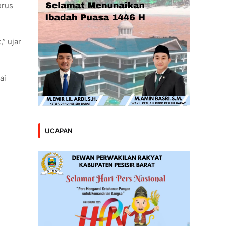
erus
” ujar
ai
UCAPAN