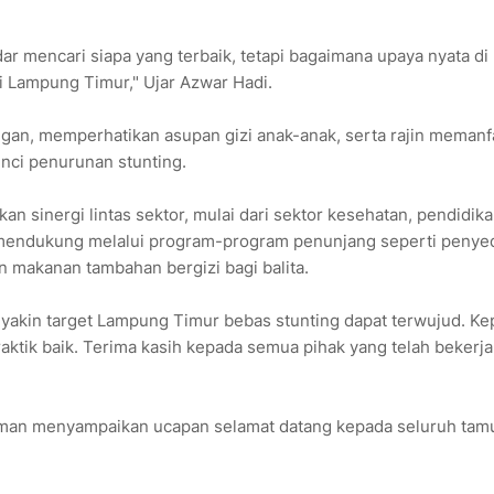
dar mencari siapa yang terbaik, tetapi bagaimana upaya nyata di
i Lampung Timur," Ujar Azwar Hadi.
gan, memperhatikan asupan gizi anak-anak, serta rajin memanf
unci penurunan stunting.
sinergi lintas sektor, mulai dari sektor kesehatan, pendidika
us mendukung melalui program-program penunjang seperti penye
n makanan tambahan bergizi bagi balita.
 yakin target Lampung Timur bebas stunting dapat terwujud. K
praktik baik. Terima kasih kepada semua pihak yang telah bekerja
rman menyampaikan ucapan selamat datang kepada seluruh tam