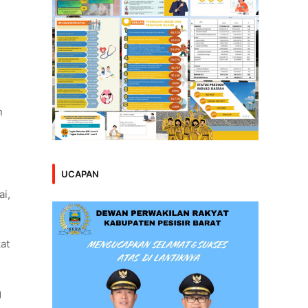
n
UCAPAN
ai,
at
g