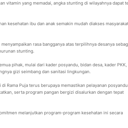
an vitamin yang memadai, angka stunting di wilayahnya dapat t
anan kesehatan ibu dan anak semakin mudah diakses masyarakat,
e menyampaikan rasa bangganya atas terpilihnya desanya sebag
nurunan stunting.
semua pihak, mulai dari kader posyandu, bidan desa, kader PKK,
gnya gizi seimbang dan sanitasi lingkungan.
i di Rama Puja terus berupaya memastikan pelayanan posyandu
gkatkan, serta program pangan bergizi disalurkan dengan tepat
mitmen melanjutkan program-program kesehatan ini secara