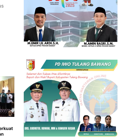
us
erkuat
an