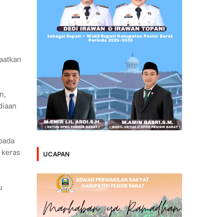
aatkan
n,
diaan
epada
 keras
UCAPAN
u