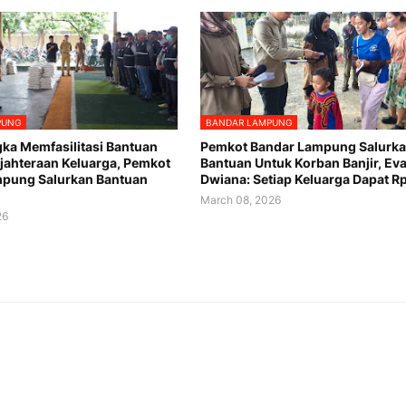
PUNG
BANDAR LAMPUNG
ka Memfasilitasi Bantuan
Pemkot Bandar Lampung Salurk
ejahteraan Keluarga, Pemkot
Bantuan Untuk Korban Banjir, Ev
mpung Salurkan Bantuan
Dwiana: Setiap Keluarga Dapat Rp
March 08, 2026
26