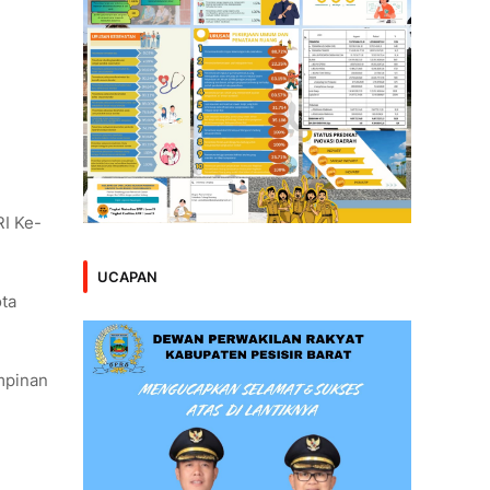
RI Ke-
UCAPAN
ota
mpinan