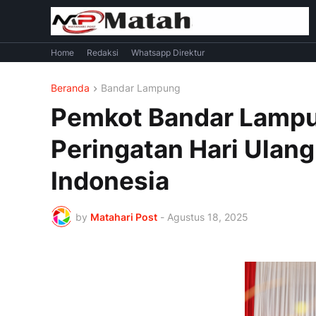
Home
Redaksi
Whatsapp Direktur
Beranda
Bandar Lampung
Pemkot Bandar Lampu
Peringatan Hari Ulan
Indonesia
by
Matahari Post
-
Agustus 18, 2025