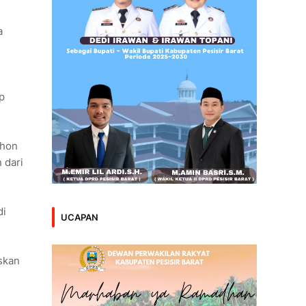
a
p
ohon
 dari
di
UCAPAN
skan