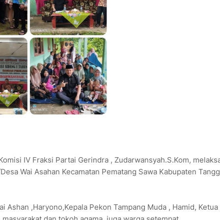
isi IV Fraksi Partai Gerindra , Zudarwansyah.S.Kom, melaks
kon/Desa Wai Asahan Kecamatan Pematang Sawa Kabupaten Tang
Wai Ashan ,Haryono,Kepala Pekon Tampang Muda , Hamid, Ketu
 masyarakat dan tokoh agama, juga warga setempat.