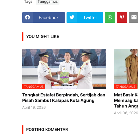
Tags
Tanggamus
Facebook
Twitter
YOU MIGHT LIKE
TANGGAMUS
TANGGAMUS
Tongkat Estafet Berpindah, Sertijab dan
Mat Basir 
Pisah Sambut Kalapas Kota Agung
Membagika
Tahun Ang
April 19, 2026
April 06, 202
POSTING KOMENTAR