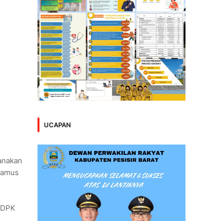
UCAPAN
anakan
gamus
a DPK