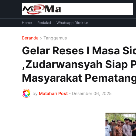
Home
Redaksi
Whatsapp Direktur
Beranda
Tanggamus
Gelar Reses I Masa S
,Zudarwansyah Siap 
Masyarakat Pematan
by
Matahari Post
-
Desember 06, 2025