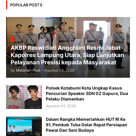
POPULAR POSTS
AKBP Raswidiati Anggraini Resmi Jabat
Kapolres Lampung Utara, Siap Lanjutkan
Pelayanan Presisi kepada Masyarakat
by
Matahari Post
-
Agustus 04, 2026
Polsek Kotabumi Kota Ungkap Kasus
Pencurian Speaker SDN 02 Gapura, Dua
Pelaku Diamankan
Agustus 04, 2026
Dalam Rangka Memeriahkan HUT RI Ke
81, Pemkab Tuba Gelar Rapat Persiapan
Pawai Dan Seni Budaya