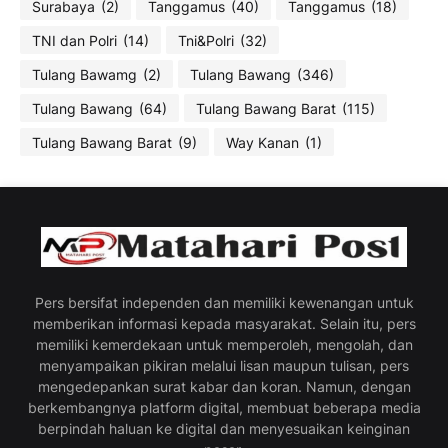
Surabaya
(2)
Tanggamus
(40)
Tanggamus
(18)
TNI dan Polri
(14)
Tni&Polri
(32)
Tulang Bawamg
(2)
Tulang Bawang
(346)
Tulang Bawang
(64)
Tulang Bawang Barat
(115)
Tulang Bawang Barat
(9)
Way Kanan
(1)
Pers bersifat independen dan memiliki kewenangan untuk
memberikan informasi kepada masyarakat. Selain itu, pers
memiliki kemerdekaan untuk memperoleh, mengolah, dan
menyampaikan pikiran melalui lisan maupun tulisan, pers
mengedepankan surat kabar dan koran. Namun, dengan
berkembangnya platform digital, membuat beberapa media
berpindah haluan ke digital dan menyesuaikan keinginan