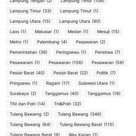
Lampung Tengah
(2)
Lampung Timur
(106)
Lampung Timur
(33)
Lampung Timut
(1)
Lampung Utara
(15)
Lampung Utara
(90)
Laos
(1)
Makasar
(1)
Medan
(1)
Mesuji
(15)
Metro
(1)
Palembang
(4)
Peaawaran
(2)
Pemerintahan
(36)
Peringsewu
(1)
Peristiwa
(7)
Pesawaram
(1)
Pesawaran
(156)
Pesawaran
(59)
Pesisir Barat
(40)
Pesisir Barat
(22)
Politik
(7)
Pringsewu
(1)
Ragam
(17)
Sulawesi Utara
(1)
Surabaya
(2)
Tanggamus
(40)
Tanggamus
(18)
TNI dan Polri
(14)
Tni&Polri
(32)
Tulang Bawamg
(2)
Tulang Bawang
(346)
Tulang Bawang
(64)
Tulang Bawang Barat
(115)
Tulang Bawang Barat
(9)
Way Kanan
(1)