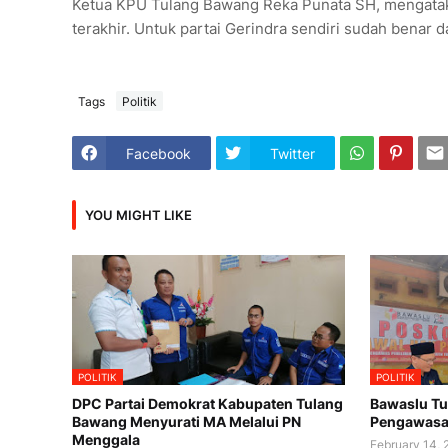
Ketua KPU Tulang Bawang Reka Punata SH, mengatakan,
terakhir. Untuk partai Gerindra sendiri sudah benar 
Tags
Politik
Facebook
Twitter
YOU MIGHT LIKE
POLITIK
POLITIK
DPC Partai Demokrat Kabupaten Tulang
Bawaslu Tu
Bawang Menyurati MA Melalui PN
Pengawas
Menggala
February 14,