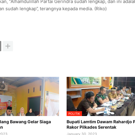
 “Alhamdulillah Partai Gerindra sudah lengkap, dan ini adala
dan sudah lengkap”, terangnya kepada media. (Riko)
POLITIK
lang Bawang Gelar Siaga
Bupati Lamtim Dawam Rahardjo 
an
Rakor Pilkades Serentak
 2023
January 30, 2023