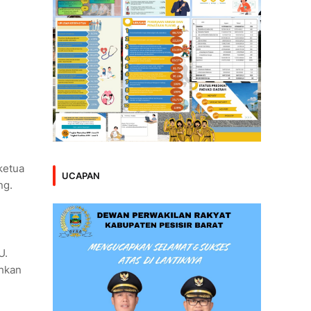
ketua
UCAPAN
ng.
U.
ahkan