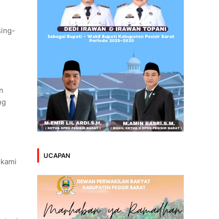
sing-
n
ng
UCAPAN
 kami