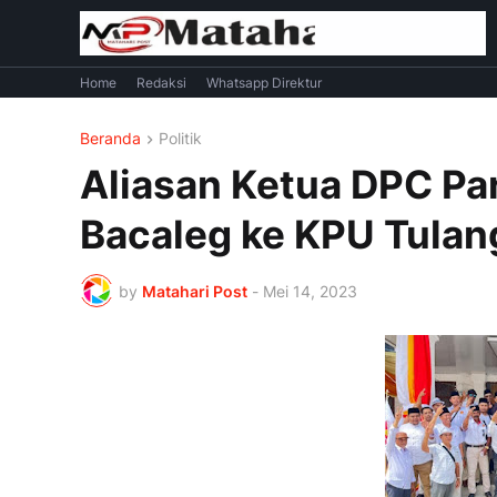
Home
Redaksi
Whatsapp Direktur
Beranda
Politik
Aliasan Ketua DPC Par
Bacaleg ke KPU Tula
by
Matahari Post
-
Mei 14, 2023