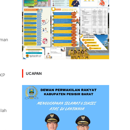
aman
UCAPAN
IKP
ilah