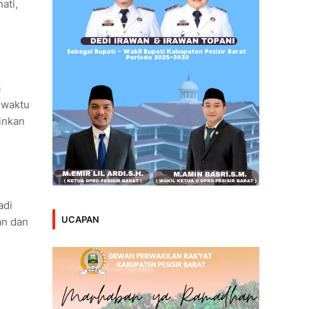
ati,
a
 waktu
minkan
adi
UCAPAN
an dan