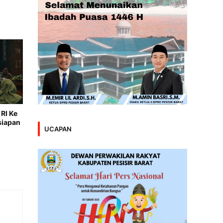
RI Ke
siapan
UCAPAN