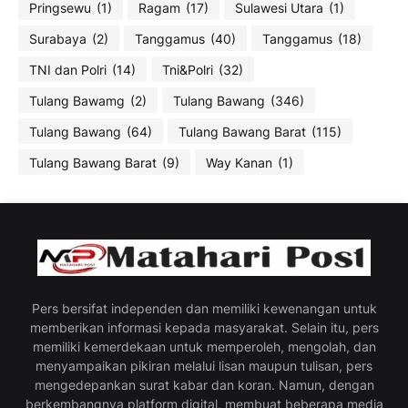
Pringsewu
(1)
Ragam
(17)
Sulawesi Utara
(1)
Surabaya
(2)
Tanggamus
(40)
Tanggamus
(18)
TNI dan Polri
(14)
Tni&Polri
(32)
Tulang Bawamg
(2)
Tulang Bawang
(346)
Tulang Bawang
(64)
Tulang Bawang Barat
(115)
Tulang Bawang Barat
(9)
Way Kanan
(1)
Pers bersifat independen dan memiliki kewenangan untuk
memberikan informasi kepada masyarakat. Selain itu, pers
memiliki kemerdekaan untuk memperoleh, mengolah, dan
menyampaikan pikiran melalui lisan maupun tulisan, pers
mengedepankan surat kabar dan koran. Namun, dengan
berkembangnya platform digital, membuat beberapa media