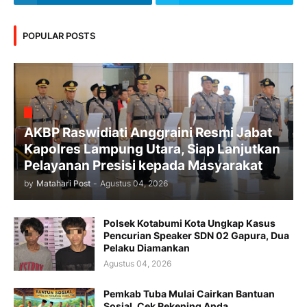
POPULAR POSTS
AKBP Raswidiati Anggraini Resmi Jabat
Kapolres Lampung Utara, Siap Lanjutkan
Pelayanan Presisi kepada Masyarakat
by
Matahari Post
-
Agustus 04, 2026
Polsek Kotabumi Kota Ungkap Kasus
Pencurian Speaker SDN 02 Gapura, Dua
Pelaku Diamankan
Agustus 04, 2026
Pemkab Tuba Mulai Cairkan Bantuan
Sosial, Cek Rekening Anda