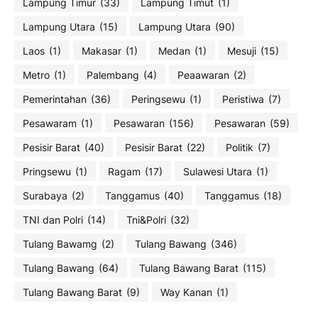
Lampung Timur
(33)
Lampung Timut
(1)
Lampung Utara
(15)
Lampung Utara
(90)
Laos
(1)
Makasar
(1)
Medan
(1)
Mesuji
(15)
Metro
(1)
Palembang
(4)
Peaawaran
(2)
Pemerintahan
(36)
Peringsewu
(1)
Peristiwa
(7)
Pesawaram
(1)
Pesawaran
(156)
Pesawaran
(59)
Pesisir Barat
(40)
Pesisir Barat
(22)
Politik
(7)
Pringsewu
(1)
Ragam
(17)
Sulawesi Utara
(1)
Surabaya
(2)
Tanggamus
(40)
Tanggamus
(18)
TNI dan Polri
(14)
Tni&Polri
(32)
Tulang Bawamg
(2)
Tulang Bawang
(346)
Tulang Bawang
(64)
Tulang Bawang Barat
(115)
Tulang Bawang Barat
(9)
Way Kanan
(1)