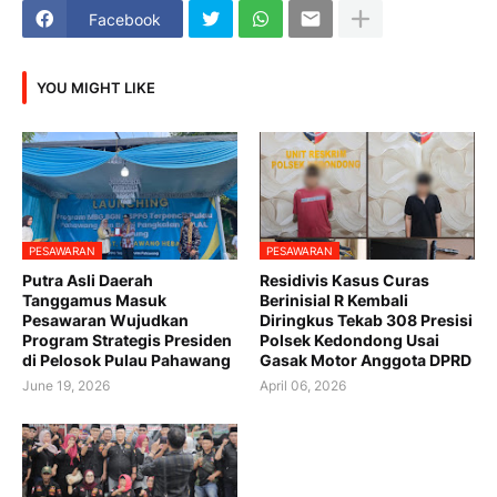
Facebook
YOU MIGHT LIKE
PESAWARAN
PESAWARAN
Putra Asli Daerah
Residivis Kasus Curas
Tanggamus Masuk
Berinisial R Kembali
Pesawaran Wujudkan
Diringkus Tekab 308 Presisi
Program Strategis Presiden
Polsek Kedondong Usai
di Pelosok Pulau Pahawang
Gasak Motor Anggota DPRD
June 19, 2026
April 06, 2026