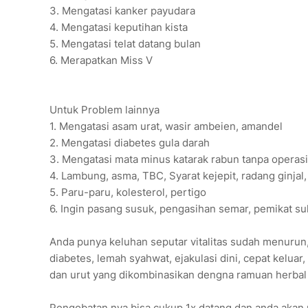
3. Mengatasi kanker payudara
4. Mengatasi keputihan kista
5. Mengatasi telat datang bulan
6. Merapatkan Miss V
Untuk Problem lainnya
1. Mengatasi asam urat, wasir ambeien, amandel
2. Mengatasi diabetes gula darah
3. Mengatasi mata minus katarak rabun tanpa operas
4. Lambung, asma, TBC, Syarat kejepit, radang ginjal,
5. Paru-paru, kolesterol, pertigo
6. Ingin pasang susuk, pengasihan semar, pemikat suk
Anda punya keluhan seputar vitalitas sudah menurun, 
diabetes, lemah syahwat, ejakulasi dini, cepat keluar,
dan urut yang dikombinasikan dengna ramuan herbal 
Pengobatan nya bisa cukup 1x datang dan anda aka