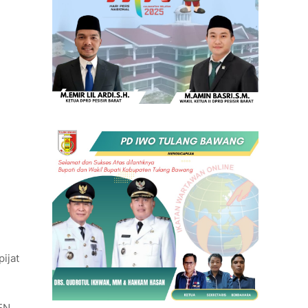
pijat
EN