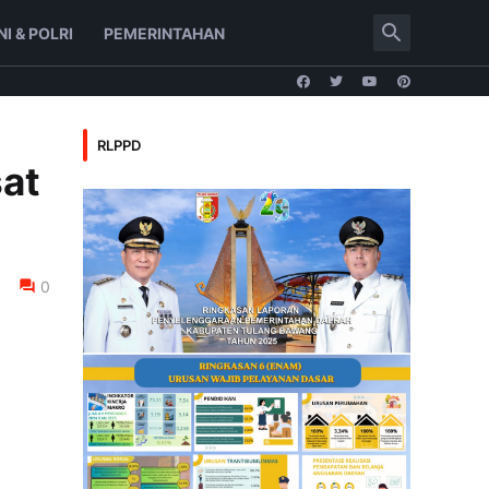
NI & POLRI
PEMERINTAHAN
RLPPD
sat
0