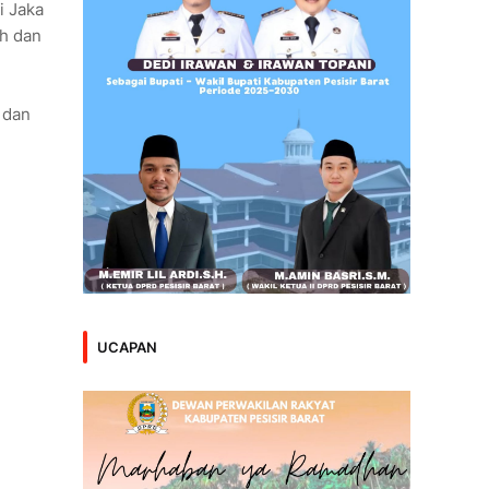
i Jaka
uh dan
 dan
UCAPAN