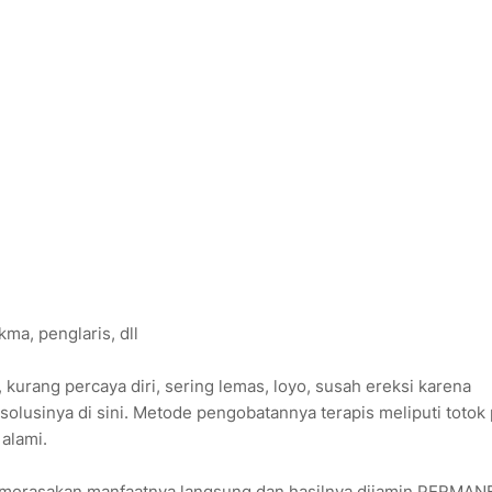
i
ma, penglaris, dll
kurang percaya diri, sering lemas, loyo, susah ereksi karena
 solusinya di sini. Metode pengobatannya terapis meliputi totok 
alami.
n merasakan manfaatnya langsung dan hasilnya dijamin PERMAN