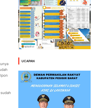
UCAPAN
tunya
sudah
Tlpon
s sudah