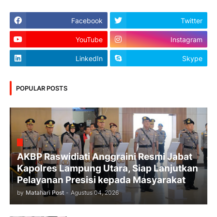
Facebook
Twitter
YouTube
Instagram
LinkedIn
Skype
POPULAR POSTS
AKBP Raswidiati Anggraini Resmi Jabat
Kapolres Lampung Utara, Siap Lanjutkan
Pelayanan Presisi kepada Masyarakat
by
Matahari Post
-
Agustus 04, 2026