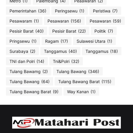
Metro
(1)
Palembang
(4)
Peaawaran
(2)
Pemerintahan
(36)
Peringsewu
(1)
Peristiwa
(7)
Pesawaram
(1)
Pesawaran
(156)
Pesawaran
(59)
Pesisir Barat
(40)
Pesisir Barat
(22)
Politik
(7)
Pringsewu
(1)
Ragam
(17)
Sulawesi Utara
(1)
Surabaya
(2)
Tanggamus
(40)
Tanggamus
(18)
TNI dan Polri
(14)
Tni&Polri
(32)
Tulang Bawamg
(2)
Tulang Bawang
(346)
Tulang Bawang
(64)
Tulang Bawang Barat
(115)
Tulang Bawang Barat
(9)
Way Kanan
(1)